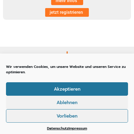
mehr Infos
jetzt registrieren
Wir verwenden Cookies, um unsere Website und unseren Service zu
optimieren.
Tel: +49 (0) 4621 – 3 92 99 51
info@planimed-online.de
Akzeptieren
Newsletter
Ablehnen
Login
Impressum
Vorlieben
AGB
Datenschutz
Datenschutz
Impressum